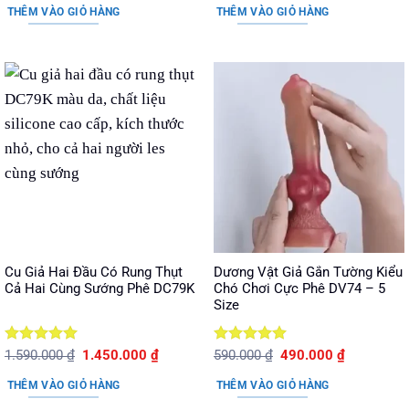
là:
tại
sao
sao
THÊM VÀO GIỎ HÀNG
THÊM VÀO GIỎ HÀNG
1.190.000 ₫.
là:
890.000 ₫.
Cu Giả Hai Đầu Có Rung Thụt
Dương Vật Giả Gắn Tường Kiểu
Cả Hai Cùng Sướng Phê DC79K
Chó Chơi Cực Phê DV74 – 5
Size
Được xếp
Giá
Giá
Được xếp
Giá
Giá
1.590.000
₫
1.450.000
₫
590.000
₫
490.000
₫
gốc
hiện
gốc
hiện
hạng
5
5
hạng
5
5
là:
tại
là:
tại
sao
sao
THÊM VÀO GIỎ HÀNG
THÊM VÀO GIỎ HÀNG
1.590.000 ₫.
là:
590.000 ₫.
là:
1.450.000 ₫.
490.000 ₫.