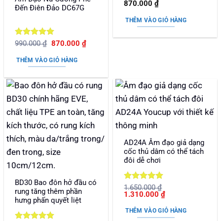
Được xếp
870.000
₫
Đến Điên Đảo DC67G
hạng
5
5
sao
THÊM VÀO GIỎ HÀNG
Được xếp
Giá
Giá
990.000
₫
870.000
₫
gốc
hiện
hạng
5
5
là:
tại
sao
THÊM VÀO GIỎ HÀNG
990.000 ₫.
là:
870.000 ₫.
AD24A Âm đạo giả dạng
cốc thủ dâm có thể tách
đôi dễ chơi
BD30 Bao đôn hở đầu có
Được xếp
1.650.000
₫
rung tăng thêm phần
Giá
Giá
1.310.000
₫
hạng
5
5
hưng phấn quyết liệt
gốc
hiện
sao
là:
tại
THÊM VÀO GIỎ HÀNG
1.650.000 ₫.
là: