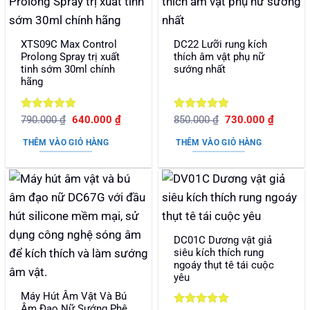
XTS09C Max Control
DC22 Lưỡi rung kích
Prolong Spray trị xuất
thích âm vật phụ nữ
tinh sớm 30ml chính
sướng nhất
hãng
Được xếp
Giá
Giá
Được xếp
Giá
Giá
790.000
₫
640.000
₫
850.000
₫
730.000
₫
gốc
hiện
gốc
hiện
hạng
5
5
hạng
5
5
là:
tại
là:
tại
sao
sao
THÊM VÀO GIỎ HÀNG
THÊM VÀO GIỎ HÀNG
790.000 ₫.
là:
850.000 ₫.
là:
640.000 ₫.
730.000
DC01C Dương vật giả
siêu kích thích rung
ngoáy thụt tê tái cuộc
yêu
Máy Hút Âm Vật Và Bú
Âm Đạo Nữ Sướng Phê