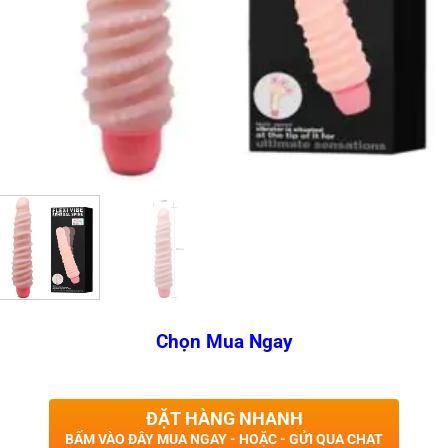
Chọn Mua Ngay
ĐẶT HÀNG NHANH
BẤM VÀO ĐÂY MUA NGAY - HOẶC - GỬI QUA CHAT