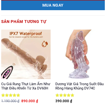
MUA NGAY
SẢN PHẨM TƯƠNG TỰ
Cu Giả Rung Thụt Làm Ấm Như
Dương Vật Giả Trong Suốt Đầu
Thật Điều Khiển Từ Xa DV60H
Rồng Hàng Khủng DV74C
Được xếp
Giá
Giá
Được xếp
1.190.000
₫
890.000
₫
390.000
₫
gốc
hiện
hạng
5
5
hạng
5
5