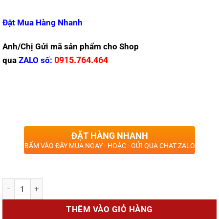
Đặt Mua Hàng Nhanh
Anh/Chị Gửi mã sản phẩm cho Shop
0915.764.464
qua
ZALO
số:
ĐẶT HÀNG NHANH
BẤM VÀO ĐÂY MUA NGAY - HOẶC - GỬI QUA CHAT ZALO
Số lượng
THÊM VÀO GIỎ HÀNG