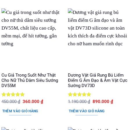
Cu Giả Trong Suốt Như Thật
Dương Vật Giả Rung Bú Liếm
Cho Nữ Thủ Dâm Siêu Sướng
Điểm G Âm Đạo & Âm Vật Cực
DV55M
Sướng DV73D
Được xếp
Giá
Giá
Được xếp
Giá
Giá
450.000
₫
360.000
₫
1.190.000
₫
890.000
₫
gốc
hiện
gốc
hiện
hạng
5
5
hạng
5
5
là:
tại
là:
tại
sao
sao
THÊM VÀO GIỎ HÀNG
THÊM VÀO GIỎ HÀNG
450.000 ₫.
là:
1.190.000 ₫.
là:
360.000 ₫.
890.000 