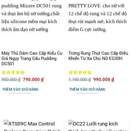
Máy Thủ Dâm Cao Cấp Kiểu Cu
Trứng Rung Thụt Cao Cấp Điều
Giả Ngụy Trang Gấu Pudding
Khiển Từ Xa Cho Nữ EG30H
DC501
Được xếp
Giá
Giá
Được xếp
Giá
Giá
950.000
₫
790.000
₫
1.190.000
₫
990.000
₫
gốc
hiện
gốc
hiện
hạng
5
5
hạng
5
5
là:
tại
là:
tại
sao
sao
THÊM VÀO GIỎ HÀNG
THÊM VÀO GIỎ HÀNG
950.000 ₫.
là:
1.190.000 ₫.
là:
790.000 ₫.
990.000 