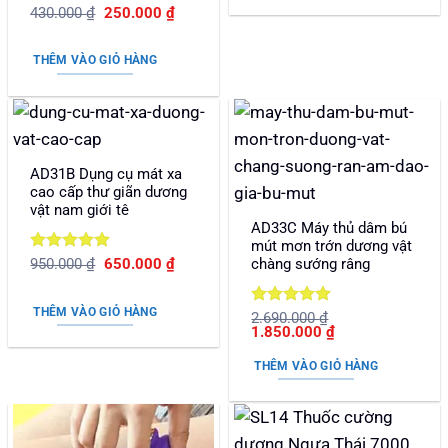
1.310.000 ₫.
Được xếp
Giá
Giá
430.000
₫
250.000
₫
gốc
hiện
hạng
5
5
là:
tại
sao
430.000 ₫.
là:
THÊM VÀO GIỎ HÀNG
250.000 ₫.
AD31B Dụng cụ mát xa
cao cấp thư giãn dương
vật nam giới tê
AD33C Máy thủ dâm bú
mút mơn trớn dương vật
Được xếp
Giá
Giá
chàng sướng râng
950.000
₫
650.000
₫
gốc
hiện
hạng
5
5
là:
tại
sao
950.000 ₫.
là:
THÊM VÀO GIỎ HÀNG
Được xếp
2.690.000
₫
650.000 ₫.
Giá
Giá
1.850.000
₫
hạng
5
5
gốc
hiện
sao
là:
tại
THÊM VÀO GIỎ HÀNG
2.690.000 ₫.
là:
1.850.000 ₫.