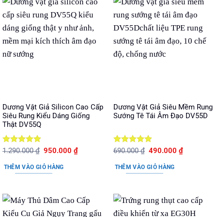
Dương Vật Giả Silicon Cao Cấp
Dương Vật Giả Siêu Mềm Rung
Siêu Rung Kiểu Dáng Giống
Sướng Tê Tái Âm Đạo DV55D
Thật DV55Q
Được xếp
Giá
Giá
Được xếp
Giá
Giá
1.290.000
₫
950.000
₫
690.000
₫
490.000
₫
gốc
hiện
gốc
hiện
hạng
5
5
hạng
5
5
là:
tại
là:
tại
sao
sao
THÊM VÀO GIỎ HÀNG
THÊM VÀO GIỎ HÀNG
1.290.000 ₫.
là:
690.000 ₫.
là:
950.000 ₫.
490.000 ₫.