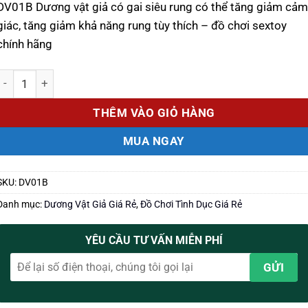
DV01B Dương vật giả có gai siêu rung có thể tăng giảm cảm
giác, tăng giảm khả năng rung tùy thích – đồ chơi sextoy
chính hãng
Số lượng
THÊM VÀO GIỎ HÀNG
MUA NGAY
SKU:
DV01B
Danh mục:
Dương Vật Giả Giá Rẻ
,
Đồ Chơi Tình Dục Giá Rẻ
YÊU CẦU TƯ VẤN MIỄN PHÍ