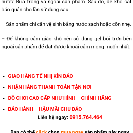
nước: Rửa trong và ngoài sản phẩm. Sau đó, để khô cất
bảo quản cho lần sử dụng sau
– Sản phẩm chỉ cần vệ sinh bằng nước sạch hoặc cồn nhẹ.
– Để không cảm giác khô nên sử dụng gel bôi trơn bên
ngoài sản phẩm để đạt được khoái cảm mong muốn nhất.
GIAO HÀNG TẾ NHỊ KÍN ĐÁO
NHẬN HÀNG THANH TOÁN TẬN NƠI
ĐỒ CHƠI CAO CẤP NHƯ HÌNH – CHÍNH HÃNG
BẢO HÀNH – HẬU MÃI CHU ĐÁO
0915.764.464
Liên hệ ngay:
Bạn có thể
click
chọn
mua ngay
sản phẩm này ngay