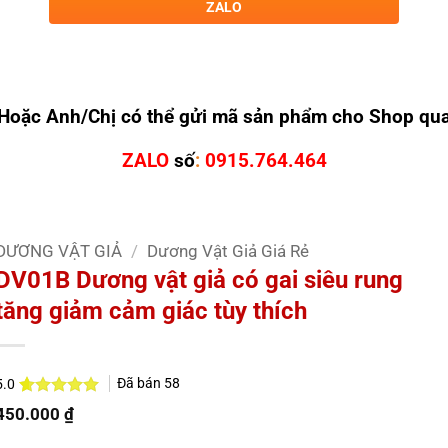
ZALO
Hoặc Anh/Chị có thể gửi mã sản phẩm cho Shop qu
ZALO
số
:
0915.764.464
DƯƠNG VẬT GIẢ
/
Dương Vật Giả Giá Rẻ
DV01B Dương vật giả có gai siêu rung
tăng giảm cảm giác tùy thích
Đã bán
58
5.0
5.0
2
trên 5
450.000
₫
dựa trên
đánh giá